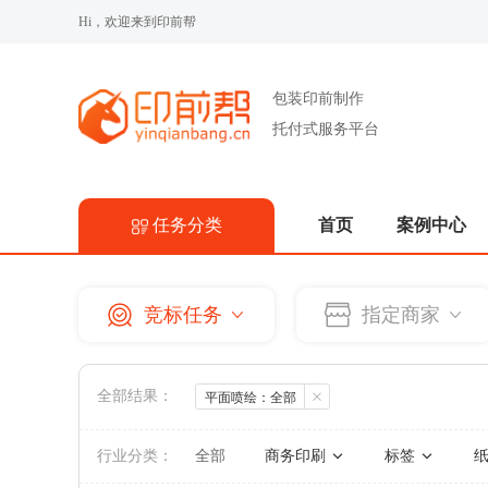
Hi，欢迎来到印前帮
包装印前制作
托付式服务平台
任务分类
首页
案例中心
商务印刷
画册
书刊
说明书
竞标任务
指定商家
标签
条码印刷
可变条码
全部结果：
平面喷绘：全部
普通标签
镭射标签
纸质包装
行业分类：
全部
商务印刷
标签
彩盒
药盒
包装箱