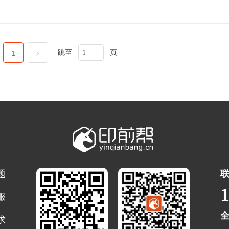
跳至
页
1
题
服
求