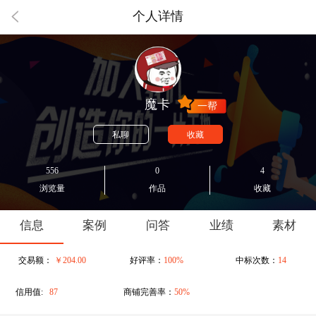
个人详情
魔卡
一帮
私聊
收藏
556
0
4
浏览量
作品
收藏
信息
案例
问答
业绩
素材
交易额：
￥204.00
好评率：
100%
中标次数：
14
信用值:
87
商铺完善率：
50%